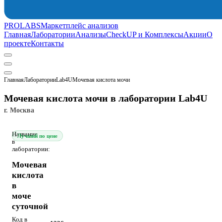
PROLABS
Маркетплейс анализов
Главная
Лаборатории
Анализы
CheckUP и Комплексы
Акции
О
проекте
Контакты
Главная
Лаборатории
Lab4U
Мочевая кислота мочи
Мочевая кислота мочи в лаборатории Lab4U
г. Москва
Название
Лучший по цене
в
лаборатории:
Мочевая
кислота
в
моче
суточной
Код в