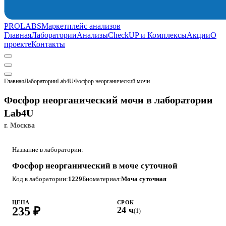
PROLABS
Маркетплейс анализов
Главная
Лаборатории
Анализы
CheckUP и Комплексы
Акции
О
проекте
Контакты
Главная
Лаборатории
Lab4U
Фосфор неорганический мочи
Фосфор неорганический мочи в лаборатории
Lab4U
г. Москва
Название в лаборатории:
Фосфор неорганический в моче суточной
Код в лаборатории:
1229
Биоматериал:
Моча суточная
ЦЕНА
СРОК
235 ₽
24 ч
(1)