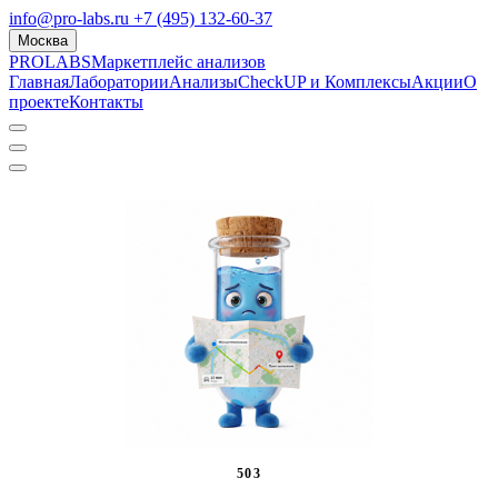
info@pro-labs.ru
+7 (495) 132-60-37
Москва
PROLABS
Маркетплейс анализов
Главная
Лаборатории
Анализы
CheckUP и Комплексы
Акции
О
проекте
Контакты
503