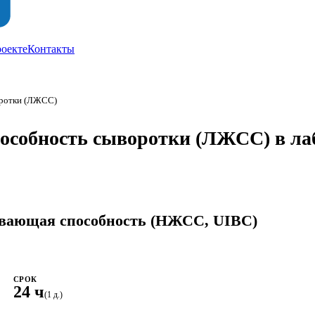
роекте
Контакты
оротки (ЛЖСС)
пособность сыворотки (ЛЖСС) в л
ывающая способность (НЖСС, UIBC)
СРОК
24 ч
(1 д.)