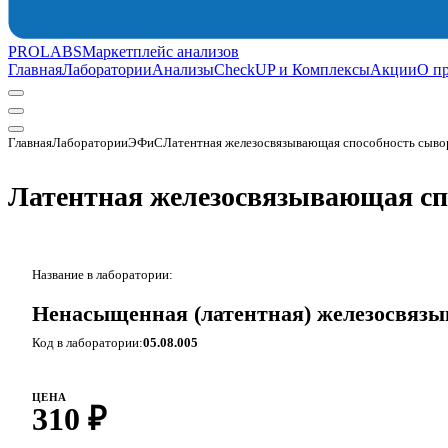
PROLABS
Маркетплейс анализов
Главная
Лаборатории
Анализы
CheckUP и Комплексы
Акции
О п
Главная
Лаборатории
ЭФиС
Латентная железосвязывающая способность сыв
Латентная железосвязывающая с
Название в лаборатории:
Ненасыщенная (латентная) железосвяз
Код в лаборатории:
05.08.005
ЦЕНА
310 ₽