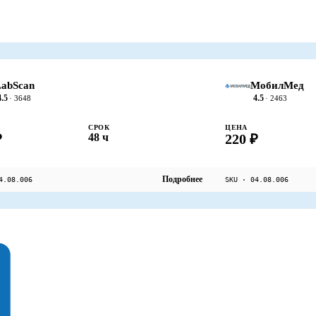
abScan
МобилМед
4.5
4.5
· 3648
· 2463
СРОК
ЦЕНА
₽
48 ч
220 ₽
Подробнее
4.08.006
SKU · 04.08.006