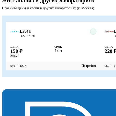
Этот анализ в других лабораториях
Сравните цены и сроки в других лабораториях (г. Москва)
Lab4U
L
4.5
· 52388
ЦЕНА
СРОК
ЦЕНА
150 ₽
48 ч
220 
240 ₽
Подробнее
SKU · 1207
SKU · 0