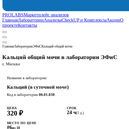
PROLABS
Маркетплейс анализов
Главная
Лаборатории
Анализы
CheckUP и Комплексы
Акции
О
проекте
Контакты
Главная
Лаборатории
ЭФиС
Кальций общий мочи
Кальций общий мочи в лаборатории ЭФиС
г. Москва
Название в лаборатории:
Кальций (в суточной моче)
Код в лаборатории:
06.01.030
ЦЕНА
СРОК
320 ₽
24 ч
(1 д.)
МЕСТО ПО ЦЕНЕ
#6
из 18