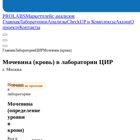
PROLABS
Маркетплейс анализов
Главная
Лаборатории
Анализы
CheckUP и Комплексы
Акции
О
проекте
Контакты
Главная
Лаборатории
ЦИР
Мочевина (кровь)
Мочевина (кровь) в лаборатории ЦИР
г. Москва
Название
Лучший по времени
в
лаборатории:
Мочевина
(определение
уровня
в
крови)
Код в