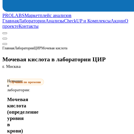
PROLABS
Маркетплейс анализов
Главная
Лаборатории
Анализы
CheckUP и Комплексы
Акции
О
проекте
Контакты
Главная
Лаборатории
ЦИР
Мочевая кислота
Мочевая кислота в лаборатории ЦИР
г. Москва
Название
Лучший по времени
в
лаборатории:
Мочевая
кислота
(определение
уровня
в
крови)