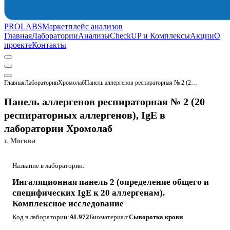
PROLABS
Маркетплейс анализов
Главная
Лаборатории
Анализы
CheckUP и Комплексы
Акции
О
проекте
Контакты
Главная
Лаборатории
Хромолаб
Панель аллергенов респираторная № 2 (20 респираторных аллергенов), IgE
Панель аллергенов респираторная № 2 (20
респираторных аллергенов), IgE в
лаборатории Хромолаб
г. Москва
Название в лаборатории:
Ингаляционная панель 2 (определение общего и
специфических IgE к 20 аллергенам).
Комплексное исследование
Код в лаборатории:
AL972
Биоматериал:
Сыворотка крови