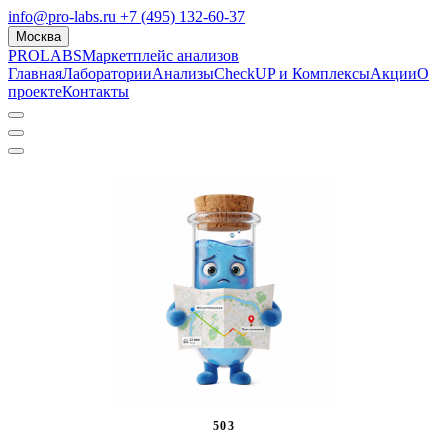
info@pro-labs.ru
+7 (495) 132-60-37
Москва
PROLABS
Маркетплейс анализов
Главная
Лаборатории
Анализы
CheckUP и Комплексы
Акции
О
проекте
Контакты
503