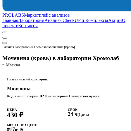
PROLABS
Маркетплейс анализов
Главная
Лаборатории
Анализы
CheckUP и Комплексы
Акции
О
проекте
Контакты
Главная
Лаборатории
Хромолаб
Мочевина (кровь)
Мочевина (кровь) в лаборатории Хромолаб
г. Москва
Название в лаборатории:
Мочевина
Код в лаборатории:
B21
Биоматериал:
Сыворотка крови
ЦЕНА
СРОК
430 ₽
24 ч
(1 день)
МЕСТО ПО ЦЕНЕ
#17
из 19