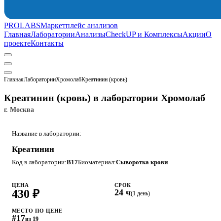
PROLABS
Маркетплейс анализов
Главная
Лаборатории
Анализы
CheckUP и Комплексы
Акции
О
проекте
Контакты
Главная
Лаборатории
Хромолаб
Креатинин (кровь)
Креатинин (кровь) в лаборатории Хромолаб
г. Москва
Название в лаборатории:
Креатинин
Код в лаборатории:
B17
Биоматериал:
Сыворотка крови
ЦЕНА
СРОК
430 ₽
24 ч
(1 день)
МЕСТО ПО ЦЕНЕ
#17
из 19