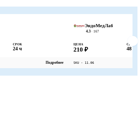
ЭндоМедЛаб
4.3
· 167
СРОК
ЦЕНА
СРОК
24 ч
210 ₽
48 ч
Подробнее
SKU · 11.06