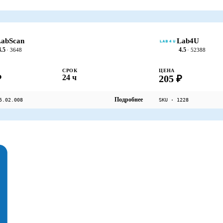
abScan
Lab4U
4.5
4.5
· 3648
· 52388
СРОК
ЦЕНА
₽
24 ч
205 ₽
Подробнее
5.02.008
SKU · 1228