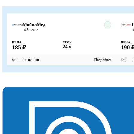
МобилМед
L
4.5
· 2463
ЦЕНА
СРОК
ЦЕНА
185 ₽
24 ч
190 
Подробнее
SKU · 05.02.008
SKU · 0