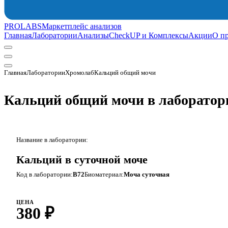
PROLABS
Маркетплейс анализов
Главная
Лаборатории
Анализы
CheckUP и Комплексы
Акции
О п
Главная
Лаборатории
Хромолаб
Кальций общий мочи
Кальций общий мочи в лаборатор
Название в лаборатории:
Кальций в суточной моче
Код в лаборатории:
B72
Биоматериал:
Моча суточная
ЦЕНА
380 ₽