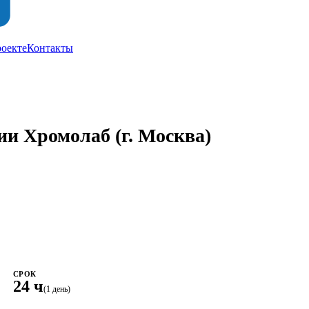
роекте
Контакты
ии Хромолаб
(г. Москва)
СРОК
24 ч
(1 день)