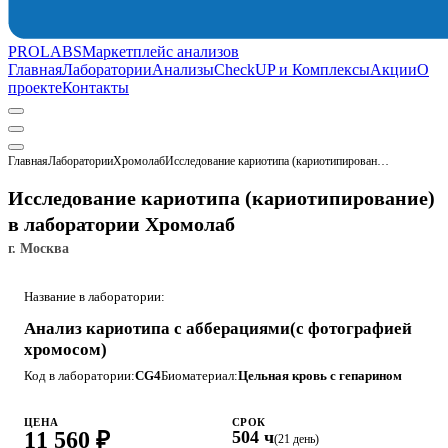
PROLABS
Маркетплейс анализов
Главная
Лаборатории
Анализы
CheckUP и Комплексы
Акции
О
проекте
Контакты
Главная
Лаборатории
Хромолаб
Исследование кариотипа (кариотипирование)
Исследование кариотипа (кариотипирование)
в лаборатории Хромолаб
г. Москва
Название в лаборатории:
Анализ кариотипа с абберациями(с фотографией
хромосом)
Код в лаборатории:
CG4
Биоматериал:
Цельная кровь с гепарином
ЦЕНА
СРОК
11 560 ₽
504 ч
(21 день)