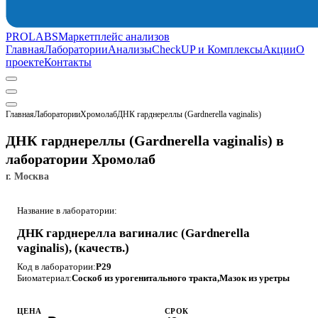
PROLABS
Маркетплейс анализов
Главная
Лаборатории
Анализы
CheckUP и Комплексы
Акции
О
проекте
Контакты
Главная
Лаборатории
Хромолаб
ДНК гарднереллы (Gardnerella vaginalis)
ДНК гарднереллы (Gardnerella vaginalis) в
лаборатории Хромолаб
г. Москва
Название в лаборатории:
ДНК гарднерелла вагиналис (Gardnerella
vaginalis), (качеств.)
Код в лаборатории:
P29
Биоматериал:
Соскоб из урогенитального тракта,Мазок из уретры
ЦЕНА
СРОК