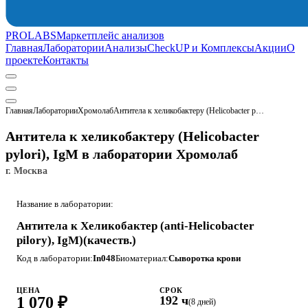
PROLABS
Маркетплейс анализов
Главная
Лаборатории
Анализы
CheckUP и Комплексы
Акции
О
проекте
Контакты
Главная
Лаборатории
Хромолаб
Антитела к хеликобактеру (Helicobacter pylori), IgМ
Антитела к хеликобактеру (Helicobacter
pylori), IgМ в лаборатории Хромолаб
г. Москва
Название в лаборатории:
Антитела к Хеликобактер (anti-Helicobacter
pilory), IgM)(качеств.)
Код в лаборатории:
In048
Биоматериал:
Сыворотка крови
ЦЕНА
СРОК
1 070 ₽
192 ч
(8 дней)