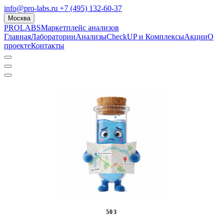
info@pro-labs.ru
+7 (495) 132-60-37
Москва
PROLABS
Маркетплейс анализов
Главная
Лаборатории
Анализы
CheckUP и Комплексы
Акции
О
проекте
Контакты
503