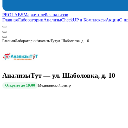
PROLABS
Маркетплейс анализов
Главная
Лаборатории
Анализы
CheckUP и Комплексы
Акции
О п
Главная
Лаборатории
АнализыТут
ул. Шаболовка, д. 10
АнализыТут — ул. Шаболовка, д. 10
Открыто до 19:00
Медицинский центр