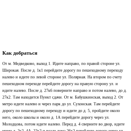
Как добраться
От м. Медведково, выход 1. Идите направо, по правой стороне ул.
Широкая. После д. 1к1 перейдите дорогу по пешеходному переходу
налево и идите по левой стороне ул. Полярная. На втором по счету
пешеходном переходе перейдите дорогу на правую сторону ул. и
идите налево. После д. 27к6 поверните направо и потом налево, до д.
27к2. Там находится Пункт сдачи. От м. Бабушкинская, выход 2. От
метро идите налево и через парк до ул. Сухонская. Там перейдите
дорогу по пешеходному переходу и идите до д. 5, пройдите около
него, около школы и около д. 1А перейдите дорогу через ул.
Молодцова, потом идите налево. Перед д. 4 сверните во двор, идите
мимо д. 2к2, 4А, 22к2 и возле дома 26к2 перейдите дорогу через ул.