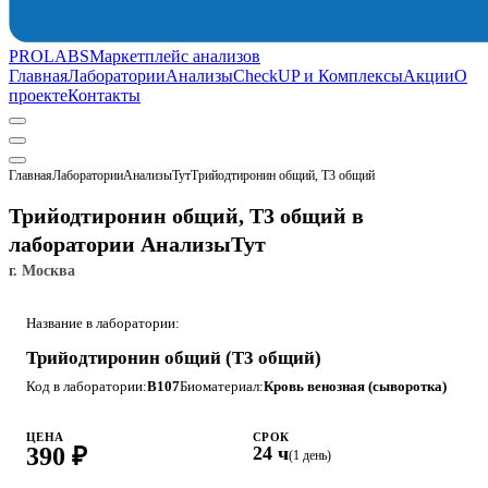
PROLABS
Маркетплейс анализов
Главная
Лаборатории
Анализы
CheckUP и Комплексы
Акции
О
проекте
Контакты
Главная
Лаборатории
АнализыТут
Трийодтиронин общий, Т3 общий
Трийодтиронин общий, Т3 общий в
лаборатории АнализыТут
г. Москва
Название в лаборатории:
Трийодтиронин общий (Т3 общий)
Код в лаборатории:
B107
Биоматериал:
Кровь венозная (сыворотка)
ЦЕНА
СРОК
390 ₽
24 ч
(1 день)