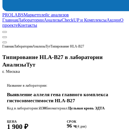
PROLABS
Маркетплейс анализов
Главная
Лаборатории
Анализы
CheckUP и Комплексы
Акции
О
проекте
Контакты
Главная
Лаборатории
АнализыТут
Типирование HLA-В27
Типирование HLA-В27 в лаборатории
АнализыТут
г. Москва
Название в лаборатории:
Выявление аллеля гена главного комплекса
гистосовместимости HLA-В27
Код в лаборатории:
i130
Биоматериал:
Цельная кровь ЭДТА
ЦЕНА
СРОК
1 900 ₽
96 ч
(4 дня)