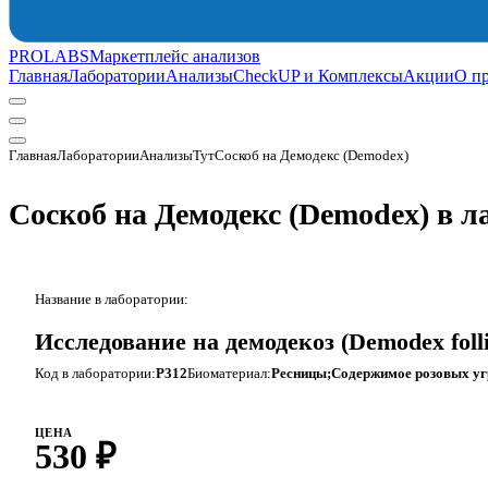
PROLABS
Маркетплейс анализов
Главная
Лаборатории
Анализы
CheckUP и Комплексы
Акции
О п
Главная
Лаборатории
АнализыТут
Соскоб на Демодекс (Demodex)
Соскоб на Демодекс (Demodex) в 
Название в лаборатории:
Исследование на демодекоз (Demodex foll
Код в лаборатории:
P312
Биоматериал:
Ресницы;Содержимое розовых уг
ЦЕНА
530 ₽