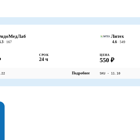
ЭндоМедЛаб
Литех
4.3
4.6
· 167
· 549
СРОК
ЦЕНА
₽
24 ч
550 ₽
Подробнее
.22
SKU · 11.10