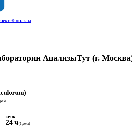
роекте
Контакты
лаборатории АнализыТут
(г. Москва
iculorum)
рей
СРОК
24 ч
(1 день)