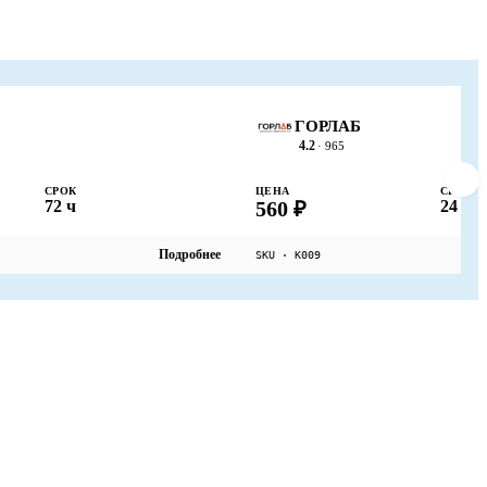
ГОРЛАБ
4.2
· 965
СРОК
ЦЕНА
СРОК
72 ч
560 ₽
24 ч
Подробнее
SKU · К009