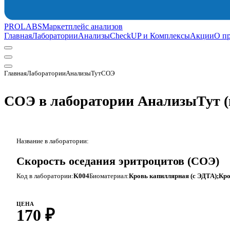
PROLABS
Маркетплейс анализов
Главная
Лаборатории
Анализы
CheckUP и Комплексы
Акции
О п
Главная
Лаборатории
АнализыТут
СОЭ
СОЭ в лаборатории АнализыТут
(
Название в лаборатории:
Скорость оседания эритроцитов (СОЭ)
Код в лаборатории:
K004
Биоматериал:
Кровь капиллярная (с ЭДТА);Кро
ЦЕНА
170 ₽