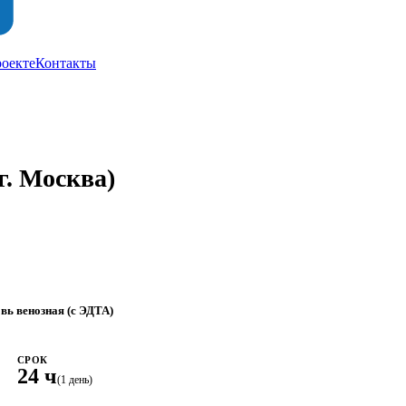
роекте
Контакты
г. Москва)
вь венозная (с ЭДТА)
СРОК
24 ч
(1 день)