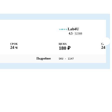
Lab4U
4.5
· 52388
СРОК
ЦЕНА
СРОК
24 ч
180 ₽
24 ч
Подробнее
SKU · 1147