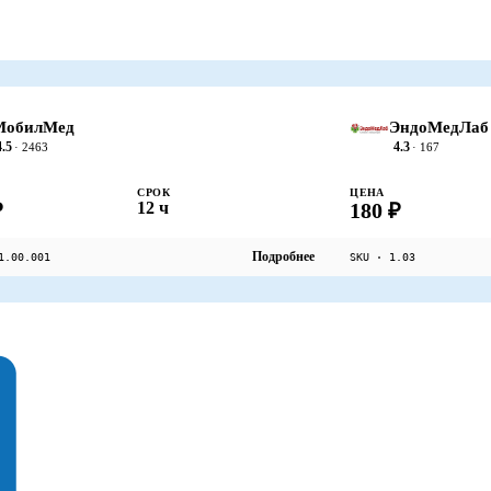
МобилМед
ЭндоМедЛаб
4.5
4.3
· 2463
· 167
СРОК
ЦЕНА
₽
12 ч
180 ₽
Подробнее
1.00.001
SKU · 1.03