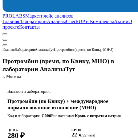
PROLABS
Маркетплейс анализов
Главная
Лаборатории
Анализы
CheckUP и Комплексы
Акции
О
проекте
Контакты
Главная
Лаборатории
АнализыТут
Протромбин (время, по Квику, МНО)
Протромбин (время, по Квику, МНО) в
лаборатории АнализыТут
г. Москва
Название в лаборатории:
Протромбин (по Квику) + международное
нормализованное отношение (МНО)
Код в лаборатории:
G006
Биоматериал:
Кровь с цитратом натрия
ЦЕНА
СРОК
280 ₽
22 ч
(22 часа)