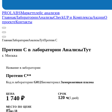
PROLABS
Маркетплейс анализов
Главная
Лаборатории
Анализы
CheckUP и Комплексы
Акции
О
проекте
Контакты
Главная
Лаборатории
АнализыТут
Протеин С
Протеин С в лаборатории АнализыТут
г. Москва
Название в лаборатории:
Протеин C**
Код в лаборатории:
G012
Биоматериал:
Замороженная плазма
ЦЕНА
СРОК
1 740 ₽
120 ч
(5 дней)
МЕСТО ПО ЦЕНЕ
#5
из 18