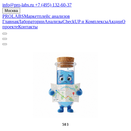
info@pro-labs.ru
+7 (495) 132-60-37
Москва
PROLABS
Маркетплейс анализов
Главная
Лаборатории
Анализы
CheckUP и Комплексы
Акции
О
проекте
Контакты
503