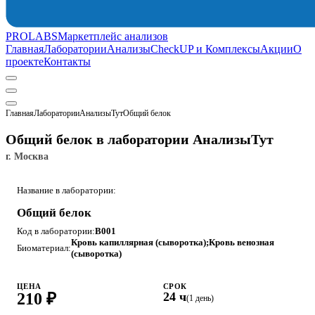
PROLABS
Маркетплейс анализов
Главная
Лаборатории
Анализы
CheckUP и Комплексы
Акции
О
проекте
Контакты
Главная
Лаборатории
АнализыТут
Общий белок
Общий белок в лаборатории АнализыТут
г. Москва
Название в лаборатории:
Общий белок
Код в лаборатории:
B001
Кровь капиллярная (сыворотка);Кровь венозная
Биоматериал:
(сыворотка)
ЦЕНА
СРОК
210 ₽
24 ч
(1 день)