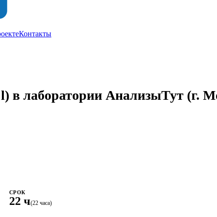
роекте
Контакты
Cl) в лаборатории АнализыТут
(г. М
СРОК
22 ч
(22 часа)