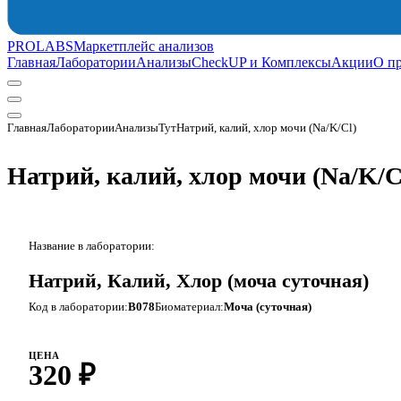
PROLABS
Маркетплейс анализов
Главная
Лаборатории
Анализы
CheckUP и Комплексы
Акции
О п
Главная
Лаборатории
АнализыТут
Натрий, калий, хлор мочи (Na/K/Cl)
Натрий, калий, хлор мочи (Na/K/
Название в лаборатории:
Натрий, Калий, Хлор (моча суточная)
Код в лаборатории:
B078
Биоматериал:
Моча (суточная)
ЦЕНА
320 ₽