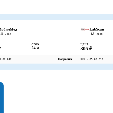
МобилМед
LabScan
4.5
4.5
· 2463
· 3648
СРОК
ЦЕНА
₽
24 ч
305 ₽
Подробнее
5.02.012
SKU · 05.02.012