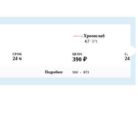
Хромолаб
4.7
· 571
СРОК
ЦЕНА
СРОК
24 ч
390 ₽
24 ч
Подробнее
SKU · B73