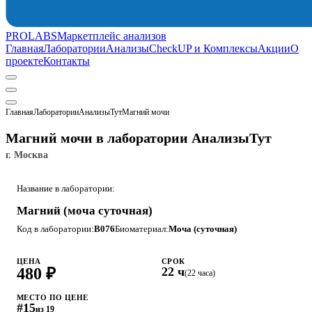
PROLABS
Маркетплейс анализов
Главная
Лаборатории
Анализы
CheckUP и Комплексы
Акции
О
проекте
Контакты
Главная
Лаборатории
АнализыТут
Магний мочи
Магний мочи в лаборатории АнализыТут
г. Москва
Название в лаборатории:
Магний (моча суточная)
Код в лаборатории:
B076
Биоматериал:
Моча (суточная)
ЦЕНА
СРОК
480 ₽
22 ч
(22 часа)
МЕСТО ПО ЦЕНЕ
#15
из 19