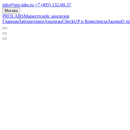
info@pro-labs.ru
+7 (495) 132-60-37
Москва
PROLABS
Маркетплейс анализов
Главная
Лаборатории
Анализы
CheckUP и Комплексы
Акции
О п