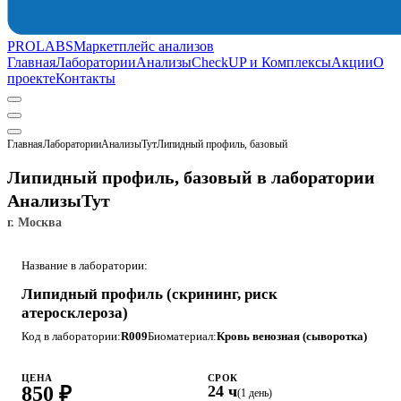
PROLABS
Маркетплейс анализов
Главная
Лаборатории
Анализы
CheckUP и Комплексы
Акции
О
проекте
Контакты
Главная
Лаборатории
АнализыТут
Липидный профиль, базовый
Липидный профиль, базовый в лаборатории
АнализыТут
г. Москва
Название в лаборатории:
Липидный профиль (скрининг, риск
атеросклероза)
Код в лаборатории:
R009
Биоматериал:
Кровь венозная (сыворотка)
ЦЕНА
СРОК
850 ₽
24 ч
(1 день)