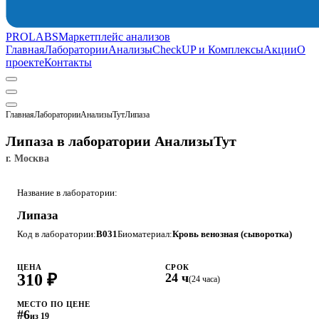
PROLABS
Маркетплейс анализов
Главная
Лаборатории
Анализы
CheckUP и Комплексы
Акции
О
проекте
Контакты
Главная
Лаборатории
АнализыТут
Липаза
Липаза в лаборатории АнализыТут
г. Москва
Название в лаборатории:
Липаза
Код в лаборатории:
B031
Биоматериал:
Кровь венозная (сыворотка)
ЦЕНА
СРОК
310 ₽
24 ч
(24 часа)
МЕСТО ПО ЦЕНЕ
#6
из 19