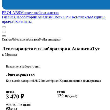
PROLABS
Маркетплейс анализов
Главная
Лаборатории
Анализы
CheckUP и Комплексы
Акции
О
проекте
Контакты
Главная
Лаборатории
АнализыТут
Леветирацетам
Леветирацетам в лаборатории АнализыТут
г. Москва
Название в лаборатории:
Леветирацетам
Код в лаборатории:
L017
Биоматериал:
Кровь венозная (сыворотка)
ЦЕНА
СРОК
3 470 ₽
120 ч
(5 дней)
МЕСТО ПО ЦЕНЕ
#2
из 13