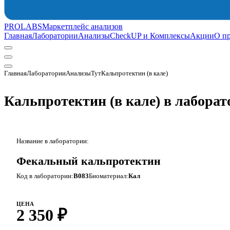
PROLABS
Маркетплейс анализов
Главная
Лаборатории
Анализы
CheckUP и Комплексы
Акции
О п
Главная
Лаборатории
АнализыТут
Кальпротектин (в кале)
Кальпротектин (в кале) в лабора
Название в лаборатории:
Фекальный кальпротектин
Код в лаборатории:
B083
Биоматериал:
Кал
ЦЕНА
2 350 ₽