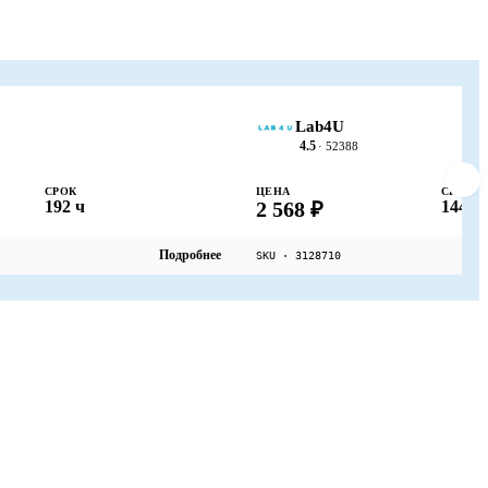
Lab4U
4.5
· 52388
СРОК
ЦЕНА
СРОК
192 ч
2 568 ₽
144 ч
Подробнее
SKU · 3128710