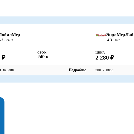
МобилМед
ЭндоМедЛаб
4.5
4.3
· 2463
· 167
СРОК
ЦЕНА
 ₽
240 ч
2 280 ₽
Подробнее
1.02.008
SKU · К038