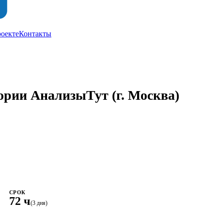
роекте
Контакты
тории АнализыТут
(г. Москва)
СРОК
72 ч
(3 дня)