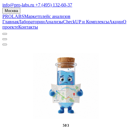
info@pro-labs.ru
+7 (495) 132-60-37
Москва
PROLABS
Маркетплейс анализов
Главная
Лаборатории
Анализы
CheckUP и Комплексы
Акции
О
проекте
Контакты
503