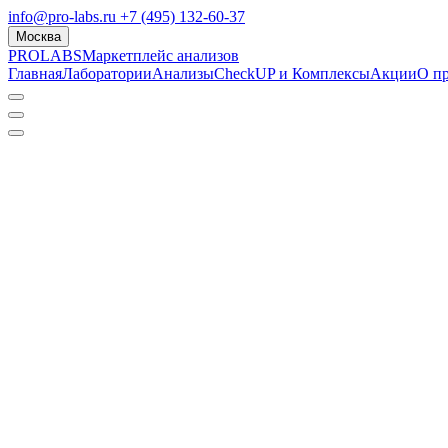
info@pro-labs.ru
+7 (495) 132-60-37
Москва
PROLABS
Маркетплейс анализов
Главная
Лаборатории
Анализы
CheckUP и Комплексы
Акции
О п