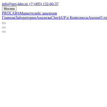
info@pro-labs.ru
+7 (495) 132-60-37
Москва
PROLABS
Маркетплейс анализов
Главная
Лаборатории
Анализы
CheckUP и Комплексы
Акции
О п