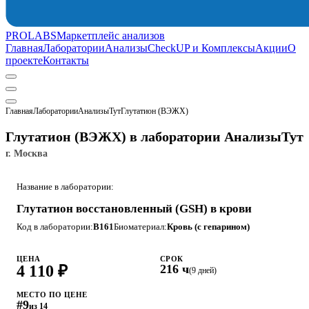
PROLABS
Маркетплейс анализов
Главная
Лаборатории
Анализы
CheckUP и Комплексы
Акции
О
проекте
Контакты
Главная
Лаборатории
АнализыТут
Глутатион (ВЭЖХ)
Глутатион (ВЭЖХ) в лаборатории АнализыТут
г. Москва
Название в лаборатории:
Глутатион восстановленный (GSH) в крови
Код в лаборатории:
B161
Биоматериал:
Кровь (с гепарином)
ЦЕНА
СРОК
4 110 ₽
216 ч
(9 дней)
МЕСТО ПО ЦЕНЕ
#9
из 14