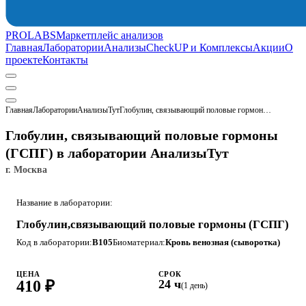
PROLABS
Маркетплейс анализов
Главная
Лаборатории
Анализы
CheckUP и Комплексы
Акции
О
проекте
Контакты
Главная
Лаборатории
АнализыТут
Глобулин, связывающий половые гормоны (ГСПГ)
Глобулин, связывающий половые гормоны
(ГСПГ) в лаборатории АнализыТут
г. Москва
Название в лаборатории:
Глобулин,связывающий половые гормоны (ГСПГ)
Код в лаборатории:
B105
Биоматериал:
Кровь венозная (сыворотка)
ЦЕНА
СРОК
410 ₽
24 ч
(1 день)