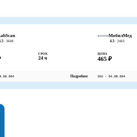
abScan
МобилМед
4.5
4.5
· 3648
· 2463
СРОК
ЦЕНА
₽
24 ч
465 ₽
Подробнее
4.08.004
SKU · 04.08.004