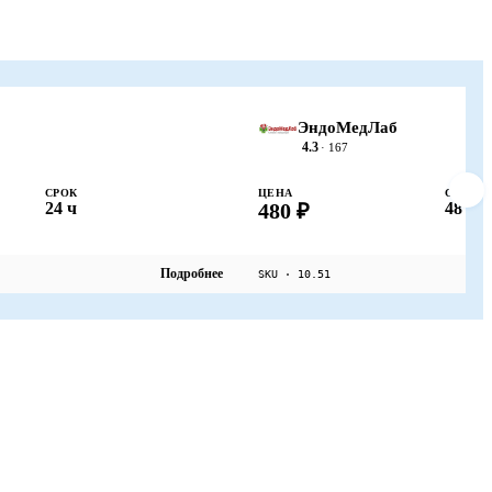
ЭндоМедЛаб
4.3
· 167
СРОК
ЦЕНА
СРОК
24 ч
480 ₽
48 ч
Подробнее
SKU · 10.51