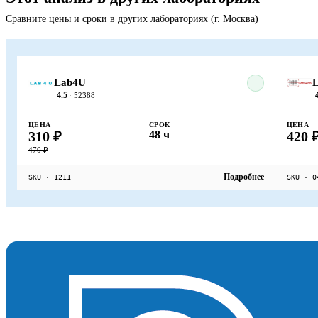
Сравните цены и сроки в других лабораториях (г. Москва)
Lab4U
L
4.5
· 52388
ЦЕНА
СРОК
ЦЕНА
310 ₽
48 ч
420 
470 ₽
Подробнее
SKU · 1211
SKU · 0