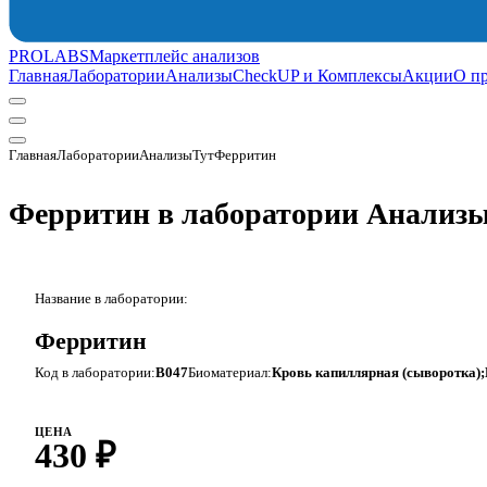
PROLABS
Маркетплейс анализов
Главная
Лаборатории
Анализы
CheckUP и Комплексы
Акции
О п
Главная
Лаборатории
АнализыТут
Ферритин
Ферритин в лаборатории Анализ
Название в лаборатории:
Ферритин
Код в лаборатории:
B047
Биоматериал:
Кровь капиллярная (сыворотка);
ЦЕНА
430 ₽