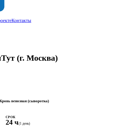
роекте
Контакты
ыТут
(г. Москва)
Кровь венозная (сыворотка)
СРОК
24 ч
(1 день)