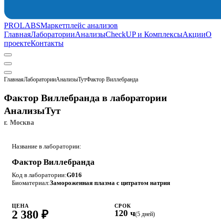
PROLABS
Маркетплейс анализов
Главная
Лаборатории
Анализы
CheckUP и Комплексы
Акции
О
проекте
Контакты
Главная
Лаборатории
АнализыТут
Фактор Виллебранда
Фактор Виллебранда в лаборатории
АнализыТут
г. Москва
Название в лаборатории:
Фактор Виллебранда
Код в лаборатории:
G016
Биоматериал:
Замороженная плазма с цитратом натрия
ЦЕНА
СРОК
2 380 ₽
120 ч
(5 дней)