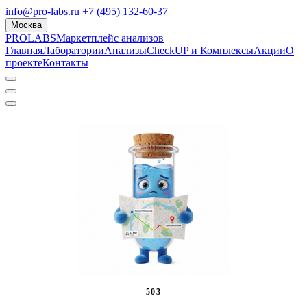
info@pro-labs.ru
+7 (495) 132-60-37
Москва
PROLABS
Маркетплейс анализов
Главная
Лаборатории
Анализы
CheckUP и Комплексы
Акции
О
проекте
Контакты
503