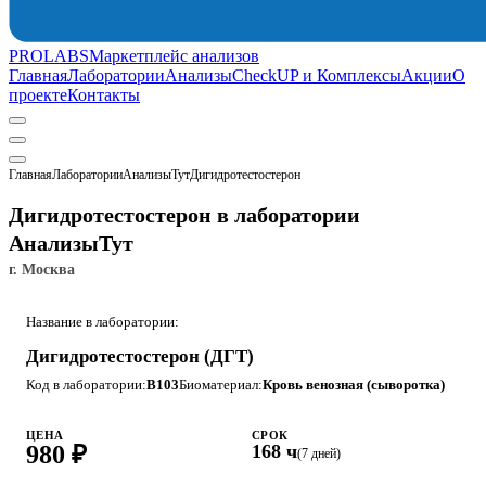
PROLABS
Маркетплейс анализов
Главная
Лаборатории
Анализы
CheckUP и Комплексы
Акции
О
проекте
Контакты
Главная
Лаборатории
АнализыТут
Дигидротестостерон
Дигидротестостерон в лаборатории
АнализыТут
г. Москва
Название в лаборатории:
Дигидротестостерон (ДГТ)
Код в лаборатории:
B103
Биоматериал:
Кровь венозная (сыворотка)
ЦЕНА
СРОК
980 ₽
168 ч
(7 дней)