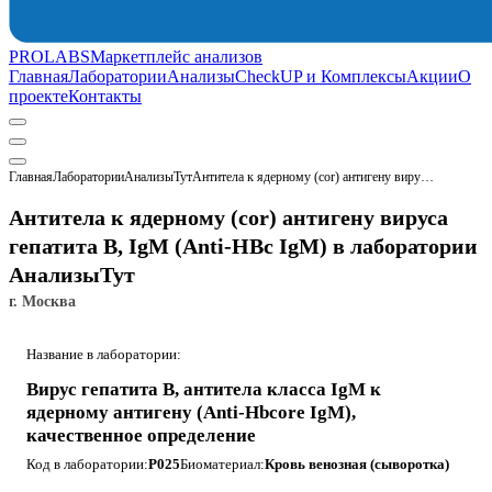
PROLABS
Маркетплейс анализов
Главная
Лаборатории
Анализы
CheckUP и Комплексы
Акции
О
проекте
Контакты
Главная
Лаборатории
АнализыТут
Антитела к ядерному (cor) антигену вируса гепатита В, IgM (Anti-HBc IgM)
Антитела к ядерному (cor) антигену вируса
гепатита В, IgM (Anti-HBc IgM) в лаборатории
АнализыТут
г. Москва
Название в лаборатории:
Вирус гепатита В, антитела класса IgМ к
ядерному антигену (Anti-Hbcore IgM),
качественное определение
Код в лаборатории:
P025
Биоматериал:
Кровь венозная (сыворотка)