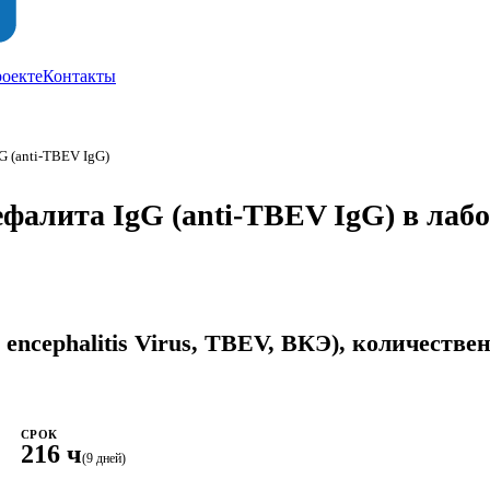
роекте
Контакты
G (anti-TBEV IgG)
ефалита IgG (anti-TBEV IgG) в ла
encephalitis Virus, TBEV, ВКЭ), количестве
СРОК
216 ч
(9 дней)