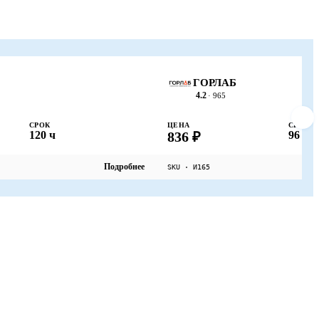
ГОРЛАБ
4.2
· 965
СРОК
ЦЕНА
СРОК
120 ч
836 ₽
96 ч
Подробнее
SKU · И165