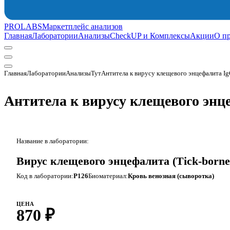
PROLABS
Маркетплейс анализов
Главная
Лаборатории
Анализы
CheckUP и Комплексы
Акции
О п
Главная
Лаборатории
АнализыТут
Антитела к вирусу клещевого энцефалита Ig
Антитела к вирусу клещевого энц
Название в лаборатории:
Вирус клещевого энцефалита (Tick-borne 
Код в лаборатории:
P126
Биоматериал:
Кровь венозная (сыворотка)
ЦЕНА
870 ₽