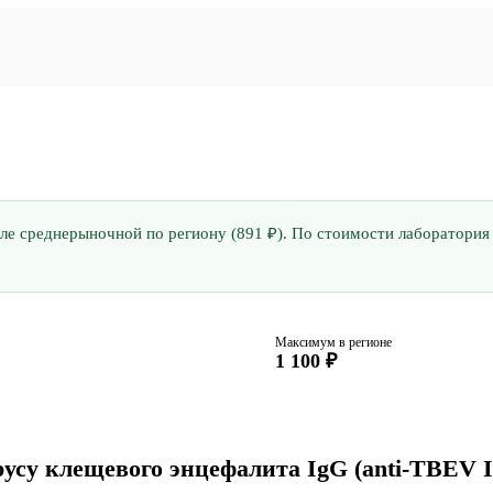
вле среднерыночной по региону (891 ₽). По стоимости лаборатория
Максимум в регионе
1 100 ₽
усу клещевого энцефалита IgG (anti-TBEV 