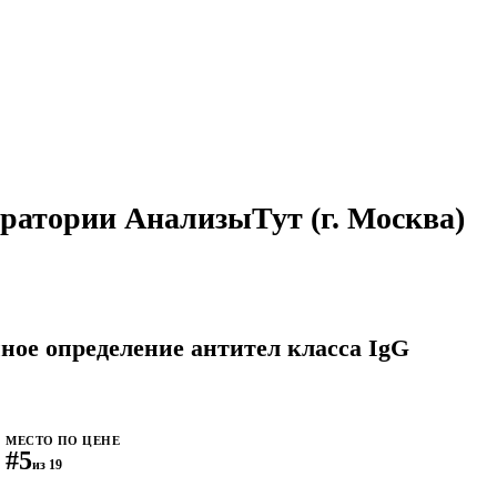
боратории АнализыТут
(г. Москва)
нное определение антител класса IgG
МЕСТО ПО ЦЕНЕ
#5
из 19