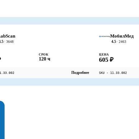
abScan
МобилМед
4.5
4.5
· 3648
· 2463
СРОК
ЦЕНА
₽
120 ч
605 ₽
Подробнее
1.33.002
SKU · 11.33.002