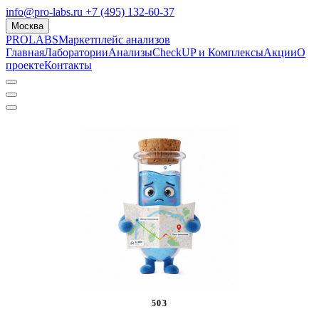
info@pro-labs.ru
+7 (495) 132-60-37
Москва
PROLABS
Маркетплейс анализов
Главная
Лаборатории
Анализы
CheckUP и Комплексы
Акции
О
проекте
Контакты
503