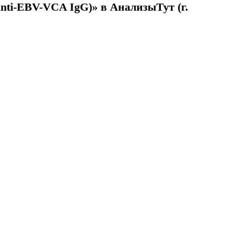
anti-EBV-VCA IgG)» в АнализыТут
(г.