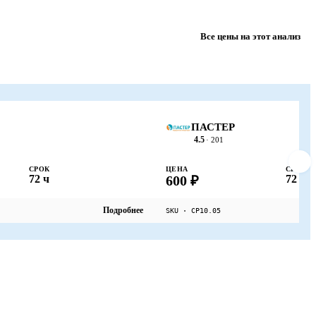
Все цены на этот анализ
ПАСТЕР
4.5
· 201
СРОК
ЦЕНА
СРОК
72 ч
600 ₽
72 ч
Подробнее
SKU · СР10.05