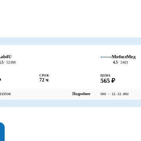
Lab4U
МобилМед
4.5
4.5
· 52388
· 2463
СРОК
ЦЕНА
₽
72 ч
565 ₽
Подробнее
015530
SKU · 11.12.002