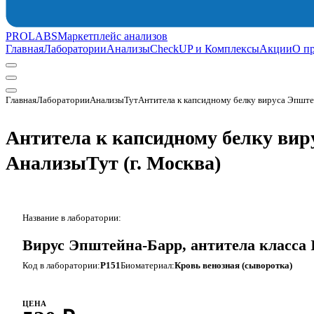
PROLABS
Маркетплейс анализов
Главная
Лаборатории
Анализы
CheckUP и Комплексы
Акции
О п
Главная
Лаборатории
АнализыТут
Антитела к капсидному белку вируса Эпште
Антитела к капсидному белку вир
АнализыТут
(г. Москва)
Название в лаборатории:
Вирус Эпштейна-Барр, антителa класса 
Код в лаборатории:
P151
Биоматериал:
Кровь венозная (сыворотка)
ЦЕНА