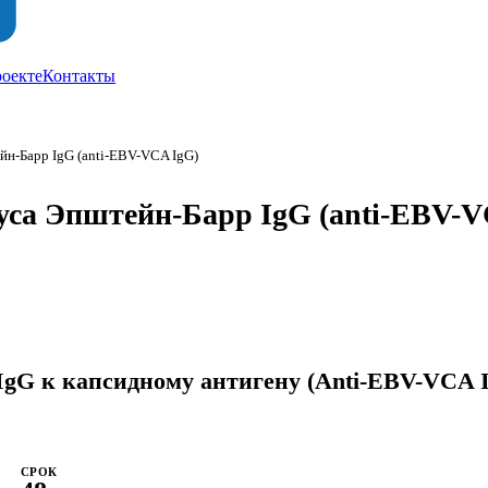
роекте
Контакты
йн-Барр IgG (anti-EBV-VCA IgG)
уса Эпштейн-Барр IgG (anti-EBV-V
IgG к капсидному антигену (Anti-EBV-VCA 
СРОК