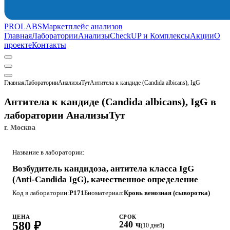
PROLABS
Маркетплейс анализов
Главная
Лаборатории
Анализы
CheckUP и Комплексы
Акции
О
проекте
Контакты
Главная
Лаборатории
АнализыТут
Антитела к кандиде (Candida albicans), IgG
Антитела к кандиде (Candida albicans), IgG в
лаборатории АнализыТут
г. Москва
Название в лаборатории:
Возбудитель кандидоза, антитела класса IgG
(Anti-Candida IgG), качественное определение
Код в лаборатории:
P171
Биоматериал:
Кровь венозная (сыворотка)
ЦЕНА
СРОК
580 ₽
240 ч
(10 дней)