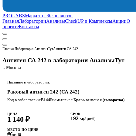
PROLABS
Маркетплейс анализов
Главная
Лаборатории
Анализы
CheckUP и Комплексы
Акции
О
проекте
Контакты
Главная
Лаборатории
АнализыТут
Антиген СА 242
Антиген СА 242 в лаборатории АнализыТут
г. Москва
Название в лаборатории:
Раковый антиген 242 (СА 242)
Код в лаборатории:
B144
Биоматериал:
Кровь венозная (сыворотка)
ЦЕНА
СРОК
1 140 ₽
192 ч
(8 дней)
МЕСТО ПО ЦЕНЕ
#6
из 18