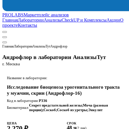
PROLABS
Маркетплейс анализов
Главная
Лаборатории
Анализы
CheckUP и Комплексы
Акции
О
проекте
Контакты
Главная
Лаборатории
АнализыТут
Андрофлор
Андрофлор в лаборатории АнализыТут
г. Москва
Название в лаборатории:
Исследование биоценоза урогенитального тракта
у мужчин, скрин (Андрофлор-16)
Код в лаборатории:
P336
Секрет предстательной железы;Моча (разовая
Биоматериал:
порция);Соскоб;Соскоб из уретры;Эякулят
ЦЕНА
СРОК
2 270 ₽
48 ч
(2 дня)