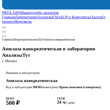
PROLABS
Маркетплейс анализов
Главная
Лаборатории
Анализы
CheckUP и Комплексы
Акции
О
проекте
Контакты
Главная
Лаборатории
АнализыТут
Амилаза панкреатическая
Амилаза панкреатическая в лаборатории
АнализыТут
г. Москва
Название в лаборатории:
Амилаза панкреатическая
Код в лаборатории:
B030
Биоматериал:
Кровь венозная (сыворотка)
ЦЕНА
СРОК
500 ₽
24 ч
(1 день)